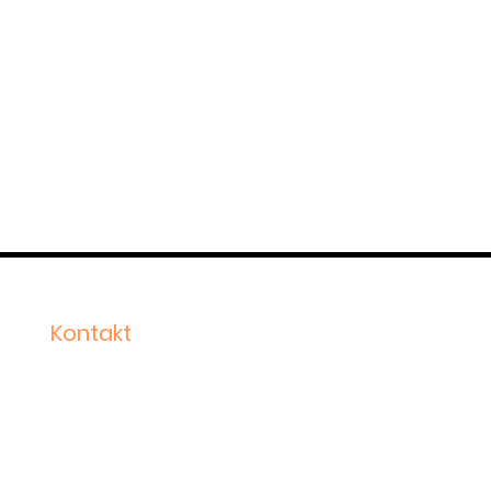
Kontakt
Stortorget 30
En Produktiv Sommer For
2000 Lillestrøm
RailCom
Sentralbord: 910 03 160