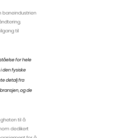
n baneindustrien 
åndtering. 
lgang til 
tåelse for hele 
i den fysiske 
e detalj fra 
 bransjen, og de 
gheten til å 
nnom dedikert 
ngasjement for å 