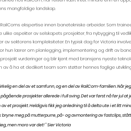
tt trainee hos RailCom, har reisen vært intet mindre enn en op
s mangfoldige landskap.
 av RailComs ekspertise innen banetekniske arbeider. Som trainee
e ulike aspekter av selskapets prosjekter, fra nybygging til vedli
 av sektorens kompleksiteter. En typisk dag for Victoria involve
or hun lærer om planlegging, implementering og drift av banein
il prosjekt vurderinger og blir kjent med bransjens nyeste teknolo
n av å ha et dedikert team som støtter hennes faglige utvikling
irkelig en del av et samfunn, og en del av RailCom-familien. Når jeg s
e pågående prosjekter allerede i full sving. Det var først nå før jul at 
et prosjekt. Heldigvis fikk jeg anledning til å delta ute i et litt min
fikk bryne meg på mutterpurre, på- og avmontering av fastclips, ståt
jeg, men moro var det! " Sier Victoria