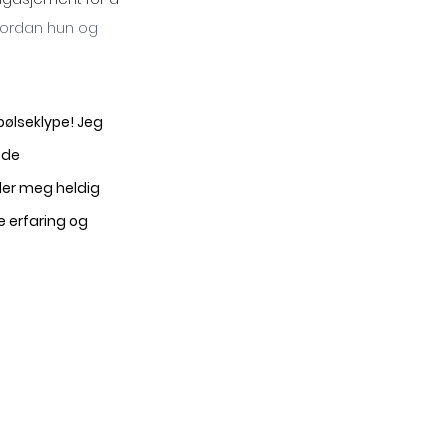
ordan hun og 
ølseklype! Jeg 
ode 
ler meg heldig 
 erfaring og 