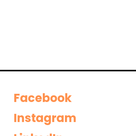
Facebo
ok
Astri Thuesen: Vår nye
Forn
Insta
gram
HMS-leder bringer erfaring
En D
og lidenskap fra
Halt