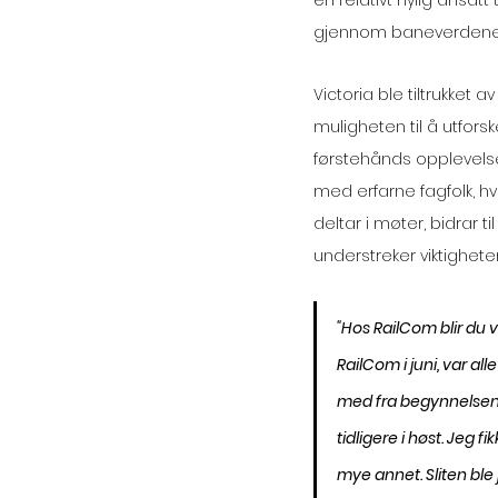
en relativt nylig ansa
gjennom baneverdenen
Victoria ble tiltrukket
muligheten til å utforsk
førstehånds opplevelser
med erfarne fagfolk, hv
deltar i møter, bidrar t
understreker viktighete
"Hos RailCom blir du v
RailCom i juni, var all
med fra begynnelsen av 
tidligere i høst. Jeg 
mye annet. Sliten ble 