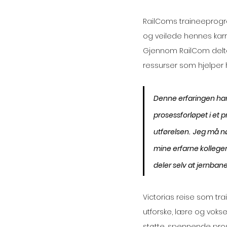
RailComs traineeprogram
og veilede hennes karri
Gjennom RailCom deltar 
ressurser som hjelper h
Denne erfaringen har g
prosessforløpet i et p
utførelsen.  Jeg må n
mine erfarne kolleger
deler selv at jernbane
Victorias reise som tra
utforske, lære og voks
støtte, spennende pros