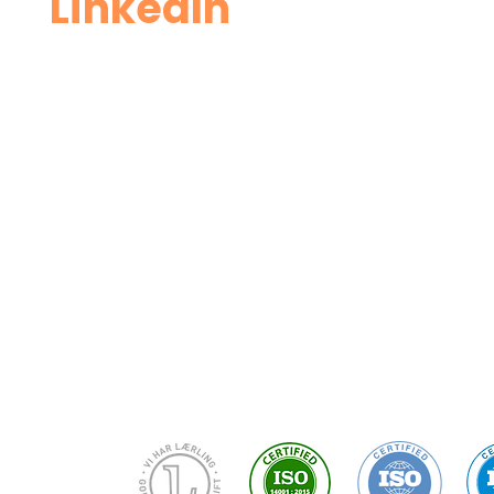
Linke
dIn
Baneservice til RailCom