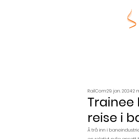
RailCom
29. jan. 2024
2 
Trainee 
reise i 
Å trå inn i baneindust