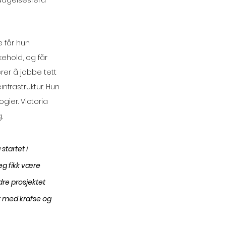
pdagelsesferd 
 får hun 
kehold, og får 
rer å jobbe tett 
frastruktur. Hun 
gier. Victoria 
.
tartet i 
jeg fikk være 
dre prosjektet 
t med krafse og 