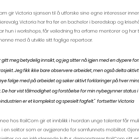
 gir Victoria sjansen til å utforske sine egne interesser inne
erevalg. Victoria har fra før en bachelor i beredskap og kriseh
hun i workshops, får veiledning fra erfarne mentorer og har ti
enne med å utvikle sitt faglige repertoar.
itt meg betydelig innsikt, og jeg sitter nå igjen med en dypere fors
rosjekt. Jeg fikk ikke bare observere arbeidet, men også delta aktivt 
øye følge med på arbeidet og søker aktivt forklaringer på hver minst
. De har vist tålmodighet og forståelse for min nybegynner status i
industrien er et komplekst og spesielt fagfelt."  fortsetter Victoria
inee hos RailCom gir et innblikk i hvordan unge talenter får muli
e i en sektor som er avgjørende for samfunnets mobilitet. Gje
jekter og en inkluderende kultur, demonstrerer RailCom sitt e