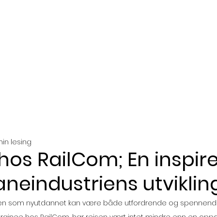
Tjenester
Prosjekter
Bæ
min lesing
hos RailCom; En inspi
baneindustriens utvikling
rien som nyutdannet kan være både utfordrende og spennende, 