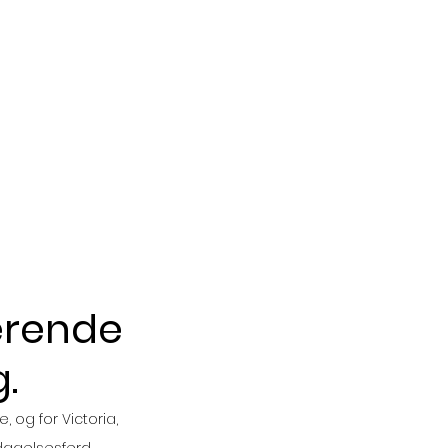
rekraft
Om oss
Nyheter
Søk...
Kontakt
rerende
.
og for Victoria, 