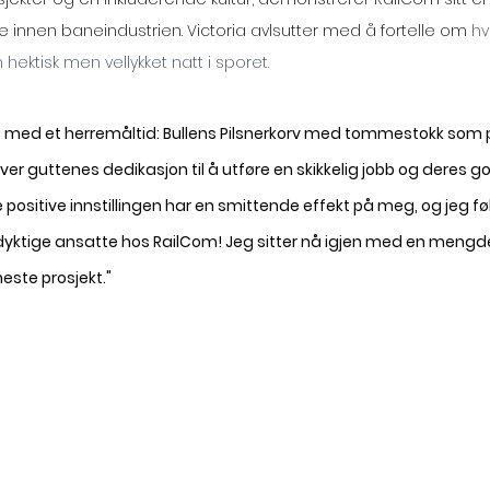
re innen baneindustrien. Victoria avlsutter med å fortelle om 
hv
hektisk men vellykket natt i sporet.
t med et herremåltid: Bullens Pilsnerkorv med tommestokk som p
over guttenes dedikasjon til å utføre en skikkelig jobb og deres g
positive innstillingen har en smittende effekt på meg, og jeg fø
dyktige ansatte hos RailCom! Jeg sitter nå igjen med en mengde
neste prosjekt." 