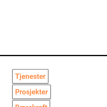
Tjenester
yelse av Rørosbanen:
Prosjekter
ag Bak Kulissene på
dalen Stasjon