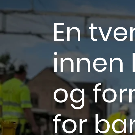
En tve
innen 
og for
for ba