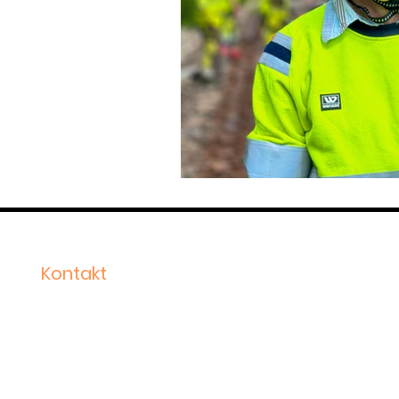
Kontakt
Stortorget 30
2000 Lillestrøm
Sentralbord: 910 03 160