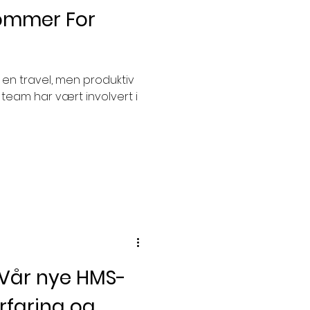
Sommer For
Bane NOR
n travel, men produktiv
orveksel
HMS
 team har vært involvert i
 Vår nye HMS-
erfaring og