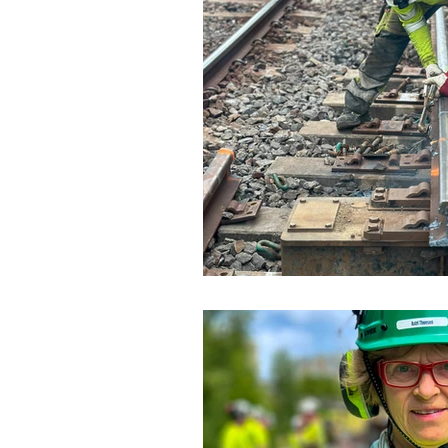
utvikling
videreutvikling
Kongsvingerbanen
svei
Kvalitet