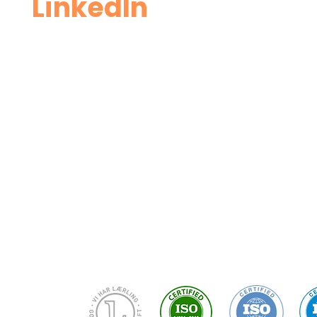
Linke
dIn