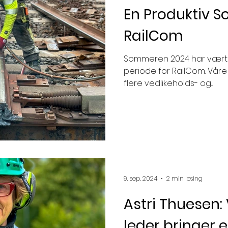
En Produktiv 
bærekraft
nyansettelse
ansatte
HR
RailCom
s
Lastebil
Lastebilsjåfør
Sommeren 2024 har vært e
Rørosbanen
Sp
periode for RailCom. Våre
flere vedlikeholds- og...
9. sep. 2024
2 min lesing
Astri Thuesen:
leder bringer 