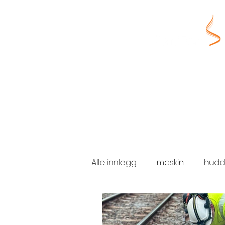
Alle innlegg
maskin
hudd
brudd
sporveien
in