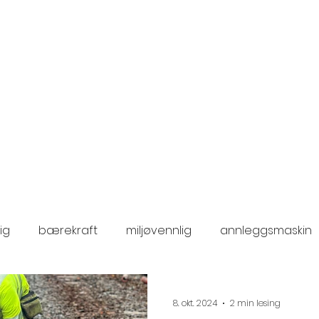
Tjenester
Prosjekter
Bæ
ig
bærekraft
miljøvennlig
annleggsmaskin
frastruktur
t-banestasjon
lærling
banemont
8. okt. 2024
2 min lesing