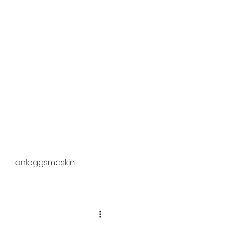
rekraft
Om oss
Nyheter
Søk...
Kontakt
anleggsmaskin
ør
sporarbeider