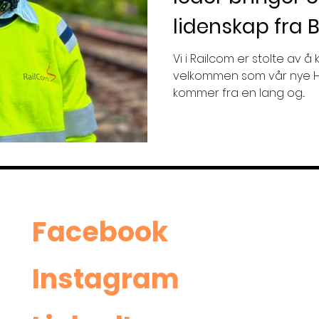
lidenskap fra B
RailCom
Vi i Railcom er stolte av 
velkommen som vår nye HMS
kommer fra en lang og...
Facebo
ok
Insta
gram