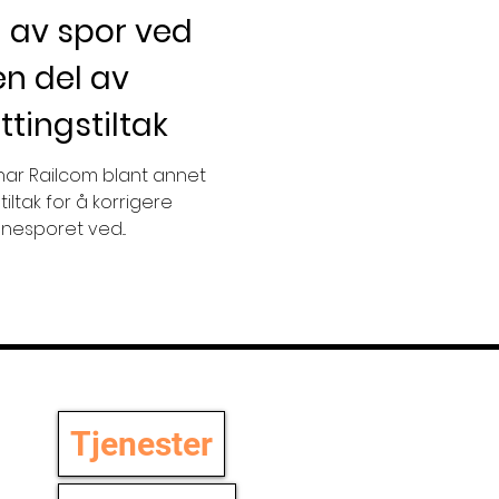
 av spor ved
Bane NOR
en del av
ttingstiltak
orveksel
HMS
 har Railcom blant annet
ltak for å korrigere
nesporet ved...
Tjenester