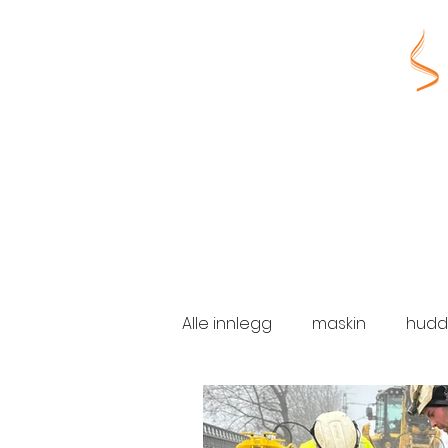
Alle innlegg
maskin
hudd
brudd
sporveien
in