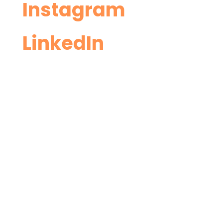
Insta
gram
Linke
dIn