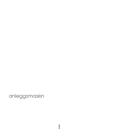
rekraft
Om oss
Nyheter
Søk...
Kontakt
anleggsmaskin
ør
sporarbeider