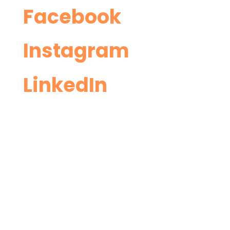
Facebo
ok
Insta
gram
Linke
dIn