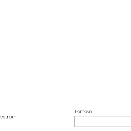
Tjenester
Prosjekter
Bæ
Fornavn
llestrøm