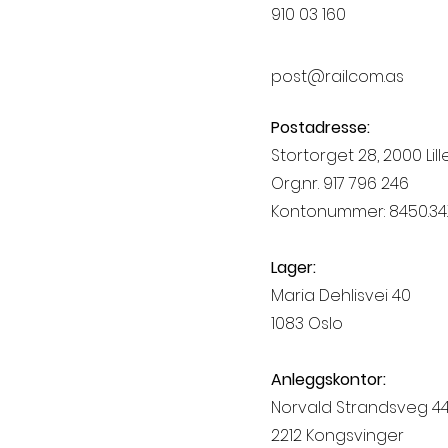
910 03 160
post@railcom.as
Postadresse:
Stortorget 28, 2000 Lil
Org.nr. 917 796 246
Kontonummer: 8450.34.
Lager:
Maria Dehlisvei 40
1083 Oslo
Anleggskontor:
Norvald Strandsveg 4
2212 Kongsvinger