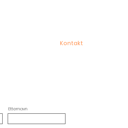
rekraft
Om oss
Nyheter
Søk...
Kontakt
Etternavn