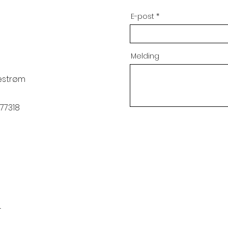
E-post
Melding
lestrøm
77318
4