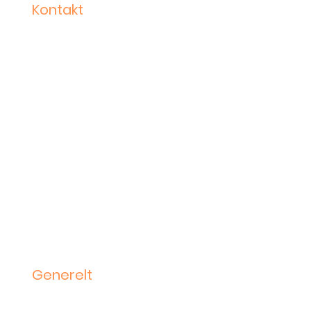
Kontakt
Stortorget 30
2000 Lillestrøm
Sentralbord: 910 03 160
Postadresse:
Stortorget 28, 2000 Lillestrøm
Org.nr. 917 796 246
Kontonummer: 8450.34.77318
Ledelse
Kontakt
Generelt
Varsling
kritikkverdige forhold