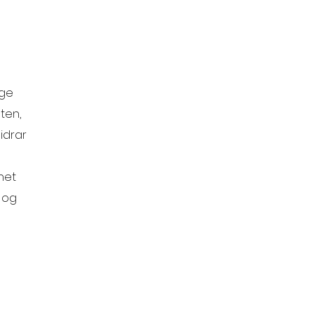
ige
ten,
idrar
net
e og