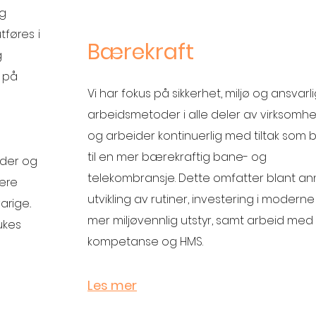
og
tføres i
Bærekraft
g
 på
Vi har fokus på sikkerhet, miljø og ansvarl
arbeidsmetoder i alle deler av virksomhe
og arbeider kontinuerlig med tiltak som b
til en mer bærekraftig bane- og
nder og
telekombransje. Dette omfatter blant an
vere
utvikling av rutiner, investering i modern
arige.
mer miljøvennlig utstyr, samt arbeid med
ukes
kompetanse og HMS.
Les mer