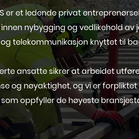
S er et ledende privat entreprenørs
 innen nybygging og vedlikehold av je
og telekommunikasjon knyttet til ba
erte ansatte sikrer at arbeidet utfø
 og nøyaktighet, og vi er forpliktet t
r som oppfyller de høyeste bransjes