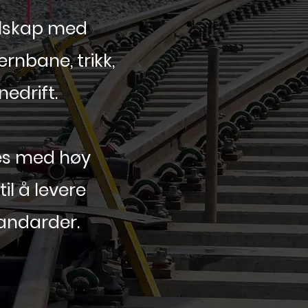
elskap med
rnbane, trikk,
nedrift.
res med høy
il å levere
tandarder.