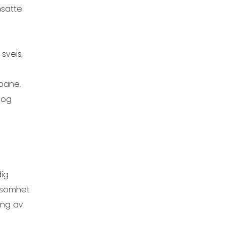
nsatte
sveis,
-bane.
 og
dig
rksomhet
ing av