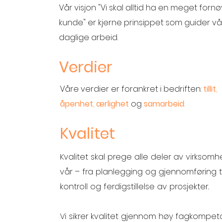
Vår visjon "Vi skal alltid ha en meget forn
kunde"
er kjerne prinsippet som guider vå
daglige arbeid.
Verdier
Våre verdier er forankret i bedriften:
tillit
,
åpenhet
,
ærlighet
og
samarbeid
.
Kvalitet
Kvalitet skal prege alle deler av virksom
vår – fra planlegging og gjennomføring ti
kontroll og ferdigstillelse av prosjekter.
Vi sikrer kvalitet gjennom høy fagkompet