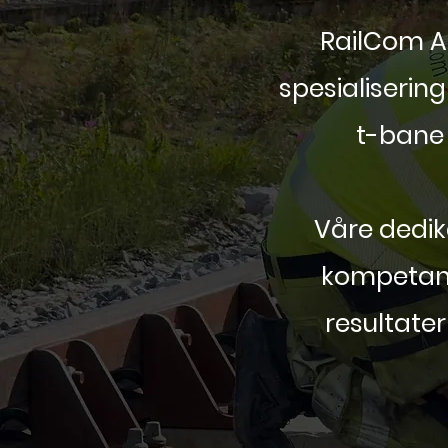
RailCom A
spesialisering
t-bane 
Våre dedik
kompetanse
resultate