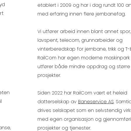
øyd
etablert i 2009 og har i dag rundt 100 a
rt
med erfaring innen flere jernbanefag.
Vi utfører arbeid innen blant annet spor, 
lavspent, telecom, grunnarbeider og
vinterberedskap for jernbane, trikk og T
RailCom har egen moderne maskinpark
utfører både mindre oppdrag og større
prosjekter.
heten
Siden 2022 har RailCom vært et heleid
l
datterselskap av
Baneservice AS
. Samti
drives selskapet som en selvstendig vi
med egen organisasjon og gjennomfør
anse,
prosjekter og tjenester.